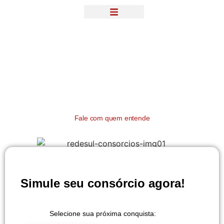
PARA A SUA EMPRESA
CENTRAL DE CONTEÚDO – BLOG
Quem disse que consórcio é
tudo igual?
Imóvel,
investimento, alavancagem de
capital
Fale com quem entende
Simule seu consórcio agora!
Selecione sua próxima conquista: